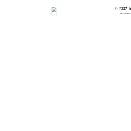
© 2002 Te
---------